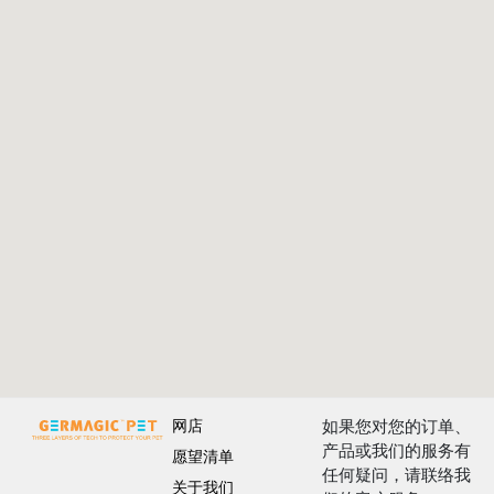
网店
如果您对您的订单、
产品或我们的服务有
愿望清单
任何疑问，请联络我
关于我们