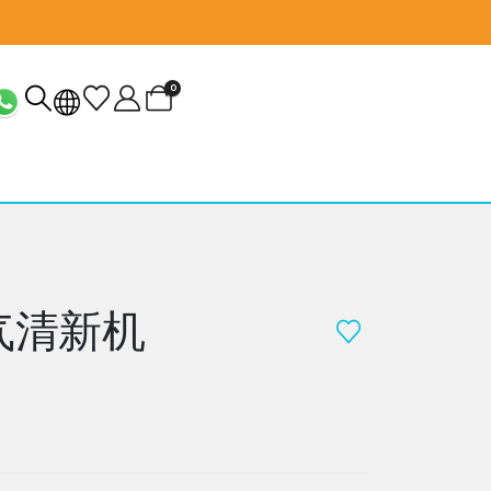
0
气清新机