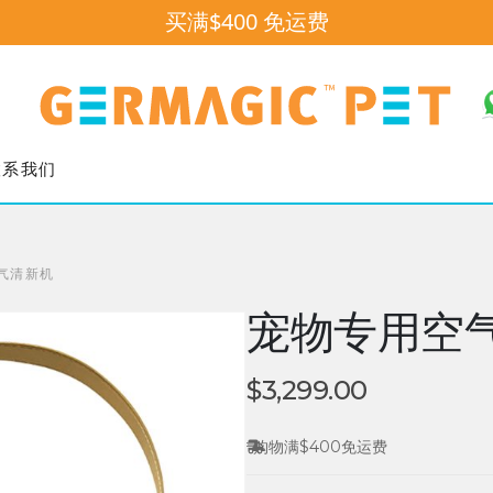
买
满
$400
免
运
费
联系我们
气清新机
宠物专用空
$
3,299.00
购物满$400免运费