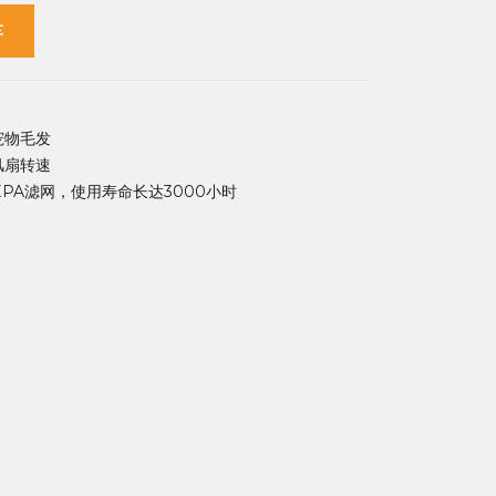
车
宠物毛发
风扇转速
EPA滤网，使用寿命长达3000小时