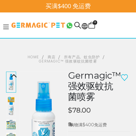
买
满
$400
免
运
费
0
HOME
商店
所有产品
,
蚊虫防护
GERMAGIC™ 强效驱蚊抗菌喷雾
Germagic™
强效驱蚊抗
菌喷雾
$
78.00
购物满$400免运费