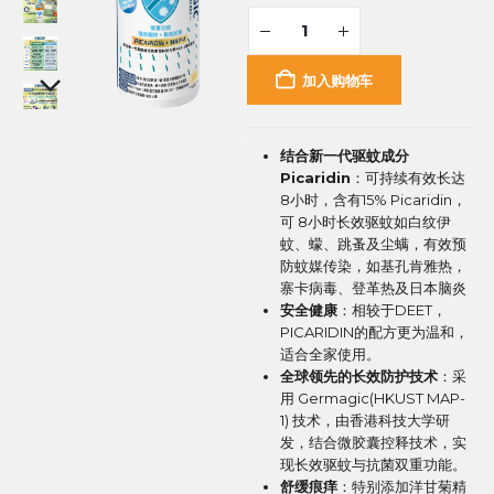
加入购物车
结合新一代驱蚊成分
Picaridin
：可持续有效长达
8小时，含有15% Picaridin，
可 8小时长效驱蚊如白纹伊
蚊、蠓、跳蚤及尘螨，有效预
防蚊媒传染，如基孔肯雅热，
寨卡病毒、登革热及日本脑炎
安全健康
：相较于DEET，
PICARIDIN的配方更为温和，
适合全家使用。
全球领先的长效防护技术
：采
用 Germagic(HKUST MAP-
1) 技术，由香港科技大学研
发，结合微胶囊控释技术，实
现长效驱蚊与抗菌双重功能。
舒缓痕痒
：特别添加洋甘菊精