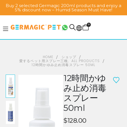
Buy 2 selected Germagic 200ml products and enjoy a
5% discount now – Humid Season Must Have!
0
HOME
ショップ
愛するペット用スプレー三種
,
ALL PRODUCTS
12時間かゆみ止め消毒スプレー 50ML
12時間かゆ
み止め消毒
スプレー
50ml
$
128.00