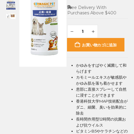
Free Delivery With
Purchases Above $400
お買い物カゴに追加
かゆみをすばやく滅菌して和
らげます
カモミールエキスが敏感肌や
かゆみ肌を落ち着かせます
患部に直接スプレーして自然
に浸すことができます
香港科技大学MAP技術配合が
ダニ、細菌、臭いを効果的に
除去
長時間作用型12時間の抗菌お
よび抗ウイルス
ビタミンB5やケラチンなどの