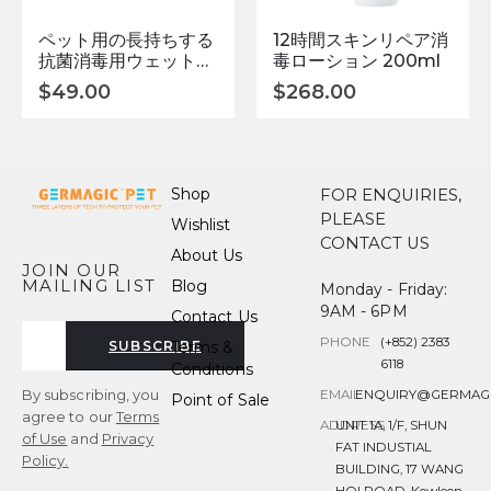
ペット用の長持ちする
12時間スキンリペア消
抗菌消毒用ウェットテ
毒ローション 200ml
ィッシュ
$
49.00
$
268.00
Shop
FOR ENQUIRIES,
PLEASE
Wishlist
CONTACT US
About Us
JOIN OUR
MAILING LIST
Blog
Monday - Friday:
9AM - 6PM
Contact Us
PHONE
(+852) 2383
Terms &
SUBSCRIBE
6118
Conditions
By subscribing, you
EMAIL
ENQUIRY@GERMAG
Point of Sale
agree to our
Terms
ADDRESS
UNIT 1A, 1/F, SHUN
of Use
and
Privacy
FAT INDUSTIAL
Policy.
BUILDING, 17 WANG
HOI ROAD, Kowloon