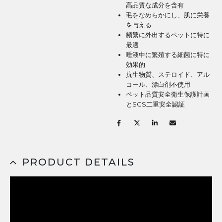
高品質な成分を含有
毛をなめらかにし、肌に栄養
を与える
頻繁に外出するペットに特に
最適
唾液中に繁殖する細菌に特に
効果的
抗生物質、ステロイド、アル
コール、漂白剤不使用
ペット品質安全衛生保護計画
とSGS二重安全認証
PRODUCT DETAILS