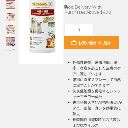
Free Delivery With
Purchases Above $400
お買い物カゴに追加
外傷性創傷、皮膚潰瘍、発
疹、炎症を起こした皮膚のケ
アに適しています
患部に直接スプレーして自然
に浸すことができます
抗炎症治癒を促進するジンジ
ャーフラワー成分
香港科技大学MAP技術配合が
ダニ、細菌、臭いを効果的に
除去
長時間作用型12時間の抗菌お
よび抗ウイルス