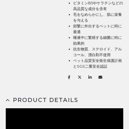
ビタミンB5やケラチンなどの
高品質な成分を含有
毛をなめらかにし、肌に栄養
を与える
頻繁に外出するペットに特に
最適
唾液中に繁殖する細菌に特に
効果的
抗生物質、ステロイド、アル
コール、漂白剤不使用
ペット品質安全衛生保護計画
とSGS二重安全認証
PRODUCT DETAILS