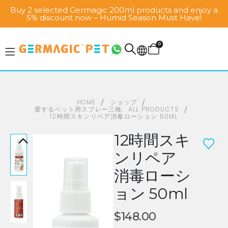
Buy 2 selected Germagic 200ml products and enjoy a
5% discount now – Humid Season Must Have!
0
HOME
ショップ
愛するペット用スプレー三種
,
ALL PRODUCTS
12時間スキンリペア消毒ローション 50ML
12時間スキ
ンリペア
消毒ローシ
ョン 50ml
$
148.00