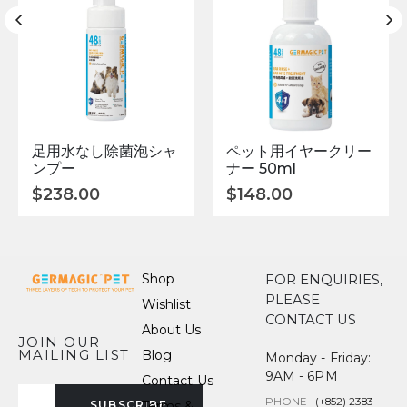
足用水なし除菌泡シャ
ペット用イヤークリー
ンプー
ナー 50ml
$
238.00
$
148.00
Shop
FOR ENQUIRIES,
PLEASE
Wishlist
CONTACT US
About Us
JOIN OUR
MAILING LIST
Blog
Monday - Friday:
9AM - 6PM
Contact Us
PHONE
(+852) 2383
Terms &
SUBSCRIBE