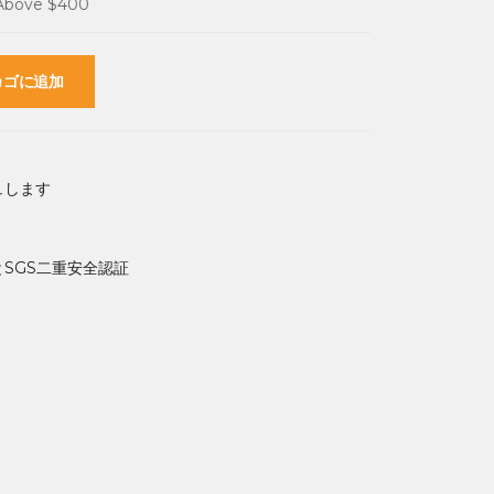
 Above $400
カゴに追加
ュします
SGS二重安全認証