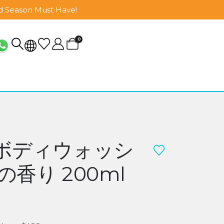
d Season Must Have!
0
菌ボディウォッシ
香り 200ml