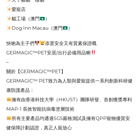
愛寵店
貓工場（澳門
）
Dog Inn Macau（澳門
）
快啲為主子們
添置安全又有質素保證嘅
GERMAGIC
™️
PET安居/出行必備用品喇
–
關於【GERMAGIC™️PET】
GERMAGIC™️ PET致力為人類與愛寵提供一系列創新科研健
康防護產品：
擁有由香港科技大學（HKUST）團隊研發、首創獲獎專利
MAP-1 長效智能抗病毒塗層技術
所有主要產品均通過SGS嚴格測試及擁有QPP寵物優質安
健保障計劃認證，真正人寵放心