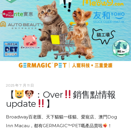
2025 年 7 月 11 日
【
：Over
銷售點情報
update
】
Broadway百老匯、天下貓貓一樣貓、愛寵店、澳門Dog
Inn Macau，都有GERMAGIC
™️
PET嘅產品賣啦
！