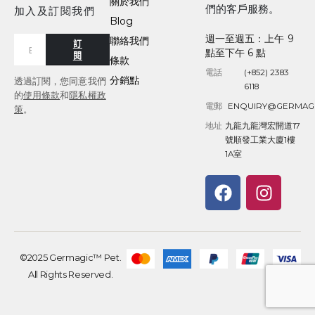
關於我們
們的客戶服務。
加入及訂閱我們
Blog
週一至週五：上午 9
聯絡我們
訂
點至下午 6 點
閱
條款
電話
(+852) 2383
分銷點
透過訂閱，您同意我們
6118
的
使用條款
和
隱私權政
電郵
ENQUIRY@GERMAG
策
。
地址
九龍九龍灣宏開道17
號順發工業大廈1樓
1A室
©2025 Germagic™ Pet.
All Rights Reserved.