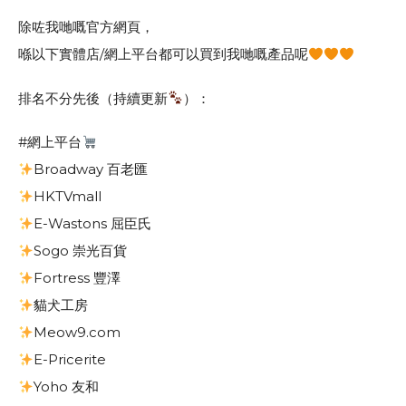
除咗我哋嘅官方網頁，
喺以下實體店/網上平台都可以買到我哋嘅產品呢
排名不分先後（持續更新
）：
#網上平台
Broadway 百老匯
HKTVmall
E-Wastons 屈臣氏
Sogo 崇光百貨
Fortress 豐澤
貓犬工房
Meow9.com
E-Pricerite
Yoho 友和