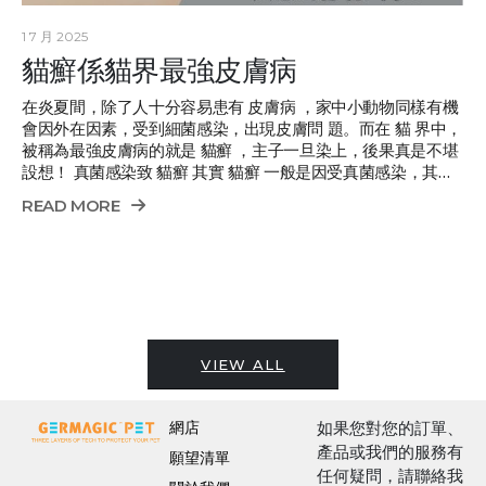
1 7 月 2025
貓癬係貓界最強皮膚病
在炎夏間，除了人十分容易患有 皮膚病 ，家中小動物同樣有機
會因外在因素，受到細菌感染，出現皮膚問 題。而在 貓 界中，
被稱為最強皮膚病的就是 貓癬 ，主子一旦染上，後果真是不堪
設想！ 真菌感染致 貓癬 其實 貓癬 一般是因受真菌感染，其中
包括犬小孢子菌及須毛癬菌，大多數是透過直接接觸感染。不
READ MORE
過，不少貓咪身上都自帶癬菌，所以一般情況下 都不會對牠們
造成影響。雖然如此，當貓咪身體免疫力轉差時，就有機會讓
真菌乘虛而入，出現 皮膚病 。 貓癬 會出現於身體多個部位，
包括臉部、身軀、四肢及尾部，會呈現出圓形或橢圓形的癬
斑，出癬部分會出現掉毛情況，而患處皮膚亦會變深色及 粗
糙， 貓癬 更會引致痕癢，令貓 貓 感到十分不適。 貓癬 傳染性
極高。不少 貓 主都低估了貓癬的威力，有80%以上的貓 皮膚
VIEW ALL
病 都屬 貓癬 ！而它同時是一種傳染性極高的皮膚病，不止可以
貓 傳貓，更可以人畜互傳。當 人類感染癬菌，可能會造成兒童
頭癬及腳癬！此外，...
網店
如果您對您的訂單、
產品或我們的服務有
願望清單
任何疑問，請聯絡我