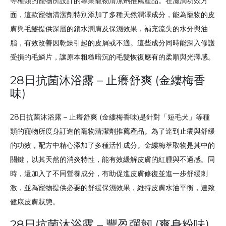
等種類的寵物所設計的專業寵物清潔劑推薦產品。在滋潤功效方
面，這款寵物清潔劑特別添加了多種天然潤澤成分，能為寵物的皮
膚與毛髮提供深層的鎖水潤膚及保濕效果，補充流失的水分與油
脂，有效改善因乾燥引起的皮屑或不適。這些成分同時能深入修護
受損的毛鱗片，讓原本粗糙暗沉的毛髮恢復應有的柔順與光澤感。
28日抗菌沐浴露 – 止癢舒爽 (金縷梅香
味)
28日抗菌沐浴露 – 止癢舒爽 (金縷梅香味)是針對「短毛犬」等種
類的寵物所度身訂造的寵物清潔劑推薦產品。為了達到止癢與舒緩
的功效，配方中精心添加了多種活性成分。金縷梅萃取物是其中的
關鍵，以其天然的消炎特性，能有效緩解皮膚的紅腫與不適感。同
時，還加入了不同營養成分，有助促進皮膚修復並進一步舒緩刺
激，並為寵物提供必要的舒緩保濕效果，維持皮膚水油平衡，達致
健康皮膚狀態。
28日抗菌沐浴露 – 豐盈彈韌 (爽身粉味)