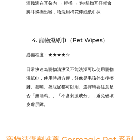
滴幾滴在耳朵內 → 輕揉 →
狗/貓
揈
耳仔就會
將耳蟎
揈
出
嚟
，唔洗用棉花棒或紙巾抹
4. 寵物濕紙巾（Pet Wipes）
必備程度：★★★★☆
日常快速為寵物清潔又不能洗澡可以使用寵物
濕紙巾，使用時超方便，好像是毛孩外出後擦
腳、擦嘴、擦屁屁都可以用。選擇時要注意是
否「無酒精」、「不含刺激成分」，避免破壞
皮膚屏障。
寵物清潔劑推薦 Germagic Pet 系列