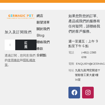
網店
如果您對您的訂單、
產品或我們的服務有
願望清單
任何疑問，請聯絡我
關於我們
們的客戶服務。
加入及訂閱我們
Blog
週一至週五：上午 9
聯絡我們
訂
點至下午 6 點
閱
條款
電話
(+852) 2383
分銷點
透過訂閱，您同意我們
6118
的
使用條款
和
隱私權政
電郵
ENQUIRY@GERMAG
策
。
地址
九龍九龍灣宏開道17
號順發工業大廈1樓
1A室