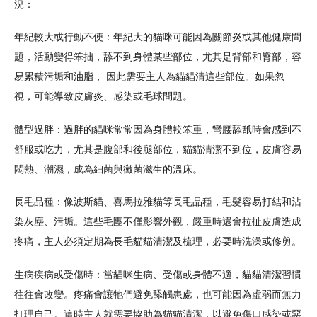
況：
年紀較大或行動不便：年紀大的貓咪可能因為關節炎或其他健康問
題，活動變得笨拙，舔不到身體某些部位，尤其是背部和臀部，容
易累積污垢和油脂， 因此需要主人為貓貓清這些部位。如果忽
視，可能導致皮膚炎、感染或毛球問題。
體型過胖：過胖的貓咪常常因為身體較笨重，彎腰舔舐時會感到不
舒服或吃力，尤其是腹部和後腿部位，貓貓清潔不到位，皮膚容易
悶熱、潮濕，成為細菌與黴菌滋生的溫床。
長毛品種：像波斯貓、喜馬拉雅貓等長毛品種，毛髮容易打結和沾
染灰塵、污垢。這些毛團不僅影響外觀，嚴重時還會拉扯皮膚造成
疼痛，主人必須定期為長毛貓貓清潔及梳理，必要時洗澡或修剪。
生病疾病或受傷時：當貓咪生病、受傷或身體不適，貓貓清潔習慣
往往會改變。疼痛會讓牠們避免舔觸患處，也可能因為虛弱而無力
打理自己。這時主人就需要協助為貓貓清潔，以避免傷口感染或惡