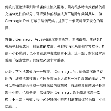
傳統的寵物清潔劑常常讓飼主陷入兩難，因為很多時有效殺菌的卻
充滿刺激性的成分，選擇溫和的卻無法真正清除細菌與異味。但
Germagic Pet 打破了這個死結，提供了一個既科學又安心的選
擇。
首先，Germagic Pet 寵物清潔劑無酒精、無漂白劑、無刺激性
香精等刺激成分，對寵物的皮膚、鼻腔與消化系統都非常友善。即
使不小心舔到，也不會造成中毒或腸胃不適。這一點，對於經常用
舌頭「探索世界」的貓貓來說非常重要。
此外，它的抗菌效力十分顯著。 GermagicPet 寵物清潔劑所使
用的「緩釋抗菌技術」不同於市面上大多數一次性殺菌的產品，它
可以在物體表面形成一層微米級的抗菌膜，持續釋放抗菌因子長達
數十小時。也就是說，當你使用 Germagic 為毛孩清潔過一次
後，不只當下有效，接下來好幾個小時內都還在幫你的毛孩「守住
防線」。