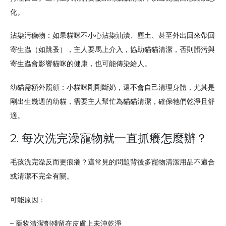
化。
沾染污穢物：如果貓咪不小心沾染油漬、塵土、甚至外出回來帶回
寄生蟲（如跳蚤），主人要馬上介入，協助貓貓清潔，否則髒污與
寄生蟲會影響貓咪的健康，也可能傳染給人。
幼貓需額外照顧：小貓咪剛剛斷奶，還不會自己清理身體，尤其是
剛出生幾週的幼貓，需要主人幫忙為貓貓清潔，確保牠們乾淨且舒
適。
2. 每次洗完澡寵物就一直抓癢怎麼辦？
毛孩洗完澡反而更痕癢？這常見的問題背後多寵物清潔用品不適合
或清潔不完全有關。
可能原因：
– 寵物清潔劑殘留在皮膚上未沖乾淨