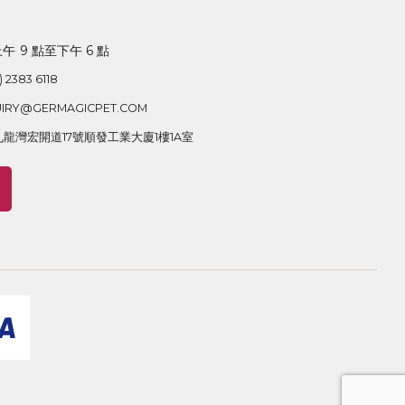
 9 點至下午 6 點
) 2383 6118
IRY@GERMAGICPET.COM
龍灣宏開道17號順發工業大廈1樓1A室