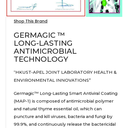
Shop This Brand
GERMAGIC ™
LONG-LASTING
ANTIMICROBIAL
TECHNOLOGY
“HKUST-APEL JOINT LABORATORY HEALTH &
ENVIRONMENTAL INNOVATIONS”
Germagic™ Long-Lasting Smart Antiviral Coating
(MAP-1) is composed of antimicrobial polymer
and natural thyme essential oil, which can
puncture and kill viruses, bacteria and fungi by
99.9%, and continuously release the bactericidal