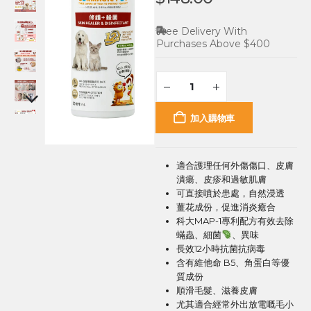
Free Delivery With
Purchases Above $400
加入購物車
適合護理任何外傷傷口、皮膚
潰瘍、皮疹和過敏肌膚
可直接噴於患處，自然浸透
薑花成份，促進消炎癒合
科大MAP-1專利配方有效去除
蟎蟲、細菌
、異味
長效12小時抗菌抗病毒
含有維他命 B5、角蛋白等優
質成份
順滑毛髮、滋養皮膚
尤其適合經常外出放電嘅毛小