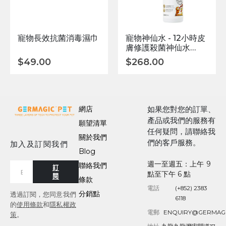
寵物長效抗菌消毒濕巾
寵物神仙水 - 12小時皮
膚修護殺菌神仙水
200ml
$
49.00
$
268.00
網店
如果您對您的訂單、
產品或我們的服務有
願望清單
任何疑問，請聯絡我
關於我們
們的客戶服務。
加入及訂閱我們
Blog
週一至週五：上午 9
聯絡我們
訂
點至下午 6 點
閱
條款
電話
(+852) 2383
分銷點
透過訂閱，您同意我們
6118
的
使用條款
和
隱私權政
電郵
ENQUIRY@GERMAG
策
。