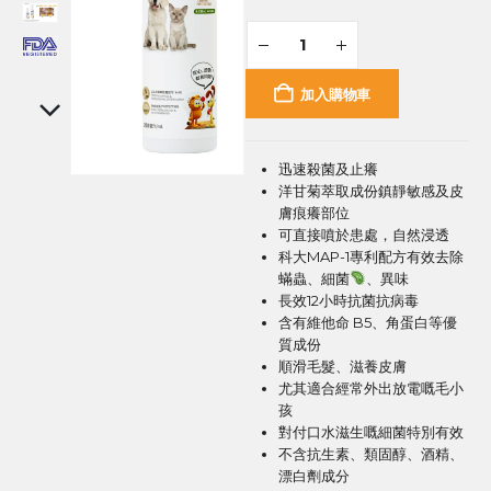
加入購物車
迅速殺菌及止癢
洋甘菊萃取成份鎮靜敏感及皮
膚痕癢部位
可直接噴於患處，自然浸透
科大MAP-1專利配方有效去除
蟎蟲、細菌
、異味
長效12小時抗菌抗病毒
含有維他命 B5、角蛋白等優
質成份
順滑毛髮、滋養皮膚
尤其適合經常外出放電嘅毛小
孩
對付口水滋生嘅細菌特別有效
不含抗生素、類固醇、酒精、
漂白劑成分