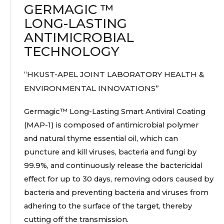
GERMAGIC ™
LONG-LASTING
ANTIMICROBIAL
TECHNOLOGY
“HKUST-APEL JOINT LABORATORY HEALTH &
ENVIRONMENTAL INNOVATIONS”
Germagic™ Long-Lasting Smart Antiviral Coating
(MAP-1) is composed of antimicrobial polymer
and natural thyme essential oil, which can
puncture and kill viruses, bacteria and fungi by
99.9%, and continuously release the bactericidal
effect for up to 30 days, removing odors caused by
bacteria and preventing bacteria and viruses from
adhering to the surface of the target, thereby
cutting off the transmission.