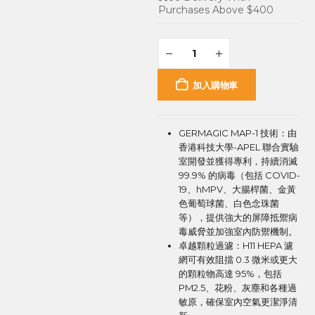
Purchases Above $400
加入購物車
GERMAGIC MAP-1 技術：由
香港科技大學-APEL 聯合實驗
室開發並獲得專利，持續消滅
99.9% 的病毒（包括 COVID-
19、hMPV、大腸桿菌、金黃
色葡萄球菌、白色念珠菌
等），提供強大的屏障抵禦病
毒威脅並加強室內防禦機制。
卓越顆粒過濾：H11 HEPA 濾
網可有效阻擋 0.3 微米或更大
的顆粒物高達 95%，包括
PM2.5、花粉、灰塵和各種過
敏原，確保室內空氣更潔淨清