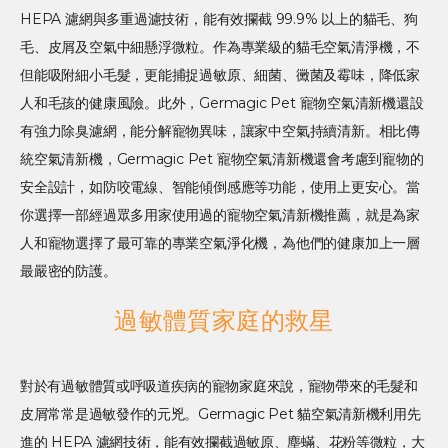
HEPA 濾網與多重過濾技術，能有效攔截 99.9% 以上的貓毛、狗
毛、皮屑及空氣中細懸浮微粒。作為專業級的貓毛空氣清淨機，不
但能吸附細小毛髮，更能捕捉過敏原、細菌、黴菌及霉味，降低家
人和毛孩的健康風險。此外，Germagic Pet 寵物空氣清新機還設
有強力除臭濾網，能分解寵物異味，讓家中空氣持續清新。相比傳
統空氣清新機，Germagic Pet 寵物空氣清新機還會考慮到寵物的
安全設計，如防咬電線、智能傾倒感應等功能，使用上更安心。當
你選擇一部經過眾多用家使用過的寵物空氣清新機推薦，就是為家
人和寵物選擇了最可靠的專業空氣淨化機，為他們的健康加上一層
最嚴密的防護。
過敏體質家庭的救星
對於有過敏體質或呼吸道疾病的寵物家庭來說，寵物帶來的毛髮和
皮屑常常是過敏發作的元兇。Germagic Pet 貓空氣清新機利用先
進的 HEPA 濾網技術，能有效攔截過敏原、塵蟎、花粉等微粒，大