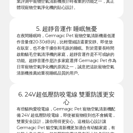
業評測中寵物空氣清新機推介時看重的功能之一，真正
體現寵物空氣淨化機的貼心設計。
5. 超靜音運作 睡眠無憂
在夜間睡眠時，Germagic Pet 寵物空氣清新機最低運
作音量僅20-30dB(A)，比輕聲細語還要安靜。即使放
在臥室，也不會干擾你和毛孩的睡眠。對於需要長時間
啟動貓毛空氣清淨機的家庭，超靜音運作是不可或缺的
功能。超靜音運作是許多家庭選擇 Germagic Pet 作為
日常寵物空氣淨化機的原因之一，誠意把這款寵物空氣
清新機推薦給重視睡眠品質的用戶。
6. 24V超低壓防咬電線 雙重防護更安
心
有些貓狗愛咬電線，Germagic Pet 寵物空氣清新機配
備 24V 超低壓防咬電線，即使被寵物咬到也不會觸電，
雙重安全設計，讓你用得更安心。這種貼心設計讓
Germagic Pet 貓空氣清新機更加適合有幼貓家庭，有