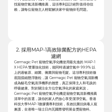
找寵物空氣清新機推薦，這項專利設計絕對值得你信
賴，讓每位寵物主人輕鬆解決家中寵物掉毛問題。
2. 採用MAP-1高效除菌配方的HEPA
濾網
Germagic Pet 寵物空氣淨化機使用最先進的 MAP-1
X HEPA 雙重強化技術，能同時過濾空氣中 99.9% 以
上的過敏原、細菌、黴菌與寵物毛髮。這項專利技術徹
底阻擋細懸浮微粒，讓 Germagic Pet 寵物空氣清新機
成為貓毛空氣清淨機界的翹楚，真正保障主人和毛孩的
呼吸健康。對於關注全方位空氣淨化的家庭來說，
Germagic Pet 寵物空氣淨化機是寵物空氣清新機推薦
清單中的首選，讓你的家人們放心享受潔淨空氣。香港
科技大學MAP-1微膠囊專利技術，長效抗菌抗病毒人寵
兼護，全港唯一瑞士日內瓦國際發明展金獎寵物科。