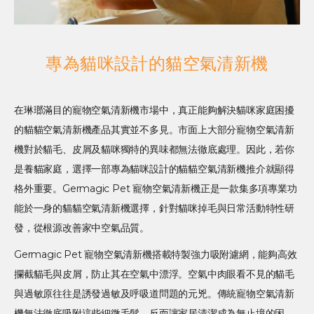
專為貓咪設計的貓空氣清新機
在琳瑯滿目的寵物空氣清新機市場中，真正能夠解決貓咪家庭困擾
的貓貓空氣清新機產品其實並不多見。市面上大部分寵物空氣清新
機對於貓毛、皮屑及貓咪獨特的異味都無法徹底處理。因此，若你
是養貓家庭，選擇一部專為貓咪設計的貓貓空氣清新機推介就顯得
格外重要。Germagic Pet 寵物空氣清新機正是一款集多項專業功
能於一身的貓貓空氣清新機選擇，針對貓咪掉毛與日常活動特性研
發，從根源改善家中空氣品質。
Germagic Pet 寵物空氣清新機搭載特製強力吸附濾網，能夠高效
攔截貓毛與皮屑，防止其在空氣中漂浮。空氣中肉眼看不見的貓毛
與過敏原往往是誘發過敏及呼吸道問題的元兇。傳統寵物空氣清新
機無法徹底吸附這些細微毛髮，反而讓家居清潔成為無止境的困