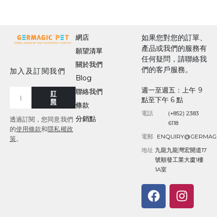
網店
如果您對您的訂單、
產品或我們的服務有
願望清單
任何疑問，請聯絡我
關於我們
們的客戶服務。
加入及訂閱我們
Blog
週一至週五：上午 9
聯絡我們
訂
點至下午 6 點
閱
條款
電話
(+852) 2383
分銷點
透過訂閱，您同意我們
6118
的
使用條款
和
隱私權政
電郵
ENQUIRY@GERMAG
策
。
地址
九龍九龍灣宏開道17
號順發工業大廈1樓
1A室