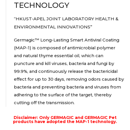
TECHNOLOGY
“HKUST-APEL JOINT LABORATORY HEALTH &
ENVIRONMENTAL INNOVATIONS”
Germagic™ Long-Lasting Smart Antiviral Coating
(MAP-1) is composed of antimicrobial polymer
and natural thyme essential oil, which can
puncture and kill viruses, bacteria and fungi by
99.9%, and continuously release the bactericidal
effect for up to 30 days, removing odors caused by
bacteria and preventing bacteria and viruses from
adhering to the surface of the target, thereby
cutting off the transmission.
Disclaimer: Only GERMAGIC and GERMAGIC Pet
products have adopted the MAP-1 technology.