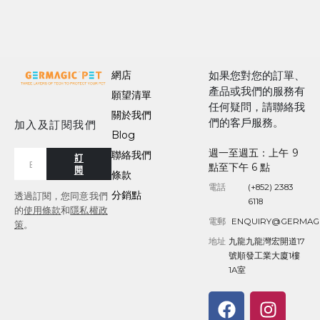
網店
如果您對您的訂單、
產品或我們的服務有
願望清單
任何疑問，請聯絡我
關於我們
們的客戶服務。
加入及訂閱我們
Blog
週一至週五：上午 9
聯絡我們
訂
點至下午 6 點
閱
條款
電話
(+852) 2383
分銷點
透過訂閱，您同意我們
6118
的
使用條款
和
隱私權政
電郵
ENQUIRY@GERMAG
策
。
地址
九龍九龍灣宏開道17
號順發工業大廈1樓
1A室