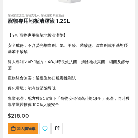
寵物家居護理
,
寵物洗地水
,
寵物清潔
,
所有產品
寵物專用地板清潔液 1.25L
【4合1寵物專用抗菌地板清潔劑】
安全成份：不含熒光增白劑、氯、甲醛、磷酸鹽、漂白劑或甲基對羥
基苯甲酸酯
科大專利MAP-1配方：48小時長效抗菌，清除地板真菌、細菌及酵母
菌
寵物舔食無害：通過嚴格口服毒性測試
優化環境：能有效清除異味
專業認證：配方獲SGS旗下「寵物安健保障計劃QPP」認證，同時獲
專業獸醫推薦 100%人寵安全
$
218.00
加入購物車