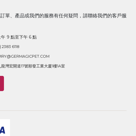
的訂單、產品或我們的服務有任何疑問，請聯絡我們的客戶服
 9 點至下午 6 點
) 2383 6118
IRY@GERMAGICPET.COM
龍灣宏開道17號順發工業大廈1樓1A室