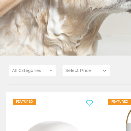
All Categories
Select Price
FEATURED
FEATURED